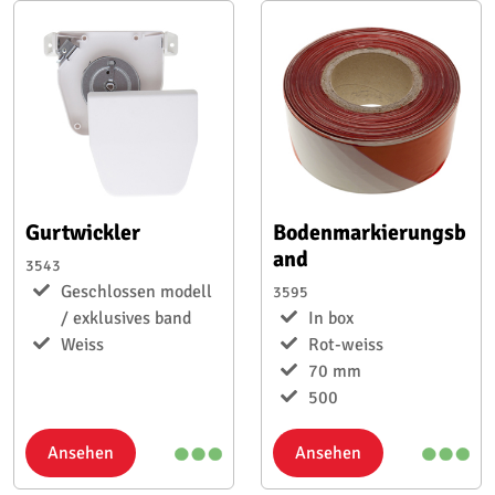
Gurtwickler
Bodenmarkierungsb
and
3543
Geschlossen modell
3595
/ exklusives band
In box
Weiss
Rot-weiss
70 mm
500
Ansehen
Ansehen