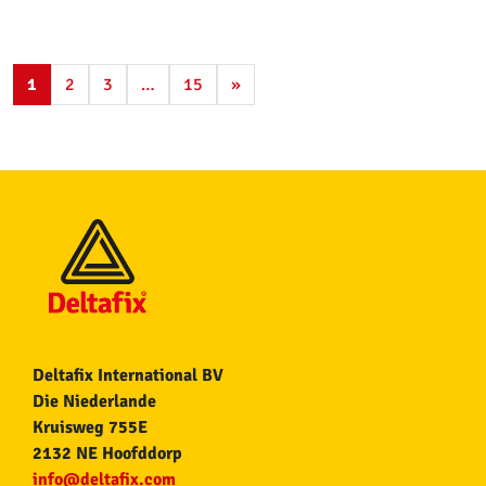
1
2
3
…
15
»
Deltafix International BV
Die Niederlande
Kruisweg 755E
2132 NE Hoofddorp
info@deltafix.com