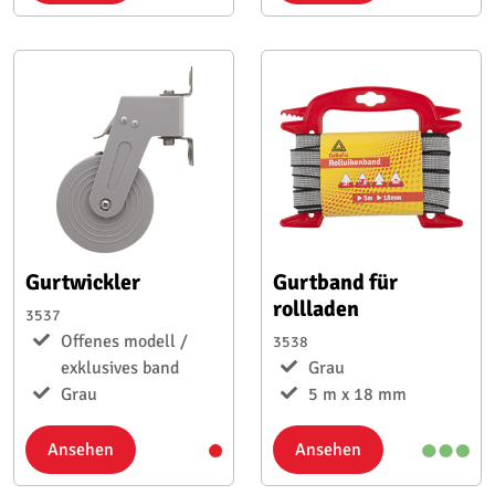
Gurtwickler
Gurtband für
rollladen
3537
Offenes modell /
3538
exklusives band
Grau
Grau
5 m x 18 mm
Ansehen
Ansehen