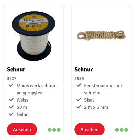
Schnur
Schnur
3527
3529
Mauerwerk schnur
Fensterschnur mit
polypropylen
schleife
Weiss
Sisal
50 m
2 m x 6 mm
Nylon
Ansehen
Ansehen