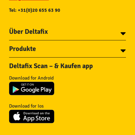
Tel: +31(0)20 655 63 90
Über Deltafix
Über Deltafix
Produkte
Kontakt
Tapes
Ketten
Deltafix Scan – & Kaufen app
Schrauben
Seile
Bolzen
Schlauch und
Download for Android
Drahtnägel
Kupplungsstücke
Dübel
Fliegengitter
Beschläge
Türstopper & Keile
Haken
Filzgleiter
Download for Ios
Eisenwaren
Isolierung
Räder
Andere
Stahlseile