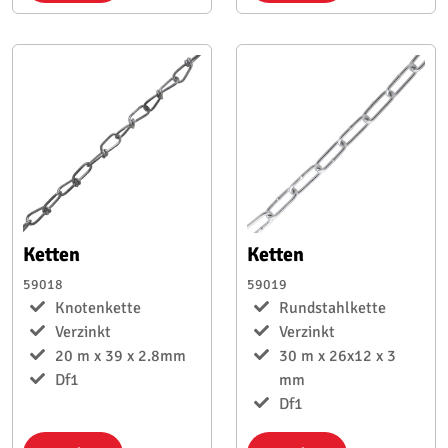
Ketten
Ketten
59018
59019
Knotenkette
Rundstahlkette
Verzinkt
Verzinkt
20 m x 39 x 2.8mm
30 m x 26x12 x 3
Df1
mm
Df1