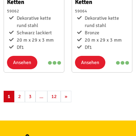
Ketten
Ketten
59062
59064
Dekorative kette
Dekorative kette
rund stahl
rund stahl
Schwarz lackiert
Bronze
20 m x 29 x 3 mm
20 m x 29 x 3 mm
Df1
Df1
Ansehen
Ansehen
1
2
3
…
12
»