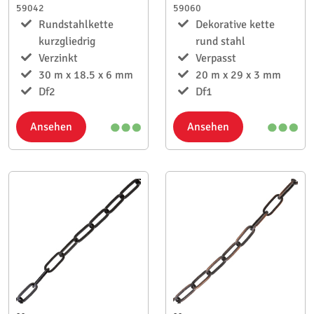
59042
59060
Rundstahlkette
Dekorative kette
kurzgliedrig
rund stahl
Verzinkt
Verpasst
30 m x 18.5 x 6 mm
20 m x 29 x 3 mm
Df2
Df1
Ansehen
Ansehen