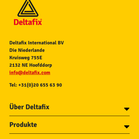
Deltafix International BV
Die Niederlande
Kruisweg 755E
2132 NE Hoofddorp
info@deltafix.com
Tel: +31(0)20 655 63 90
Über Deltafix
Über Deltafix
Produkte
Kontakt
Tapes
Ketten