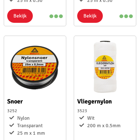
25 m x 0.30
25 m x 0.50
Bekijk
Bekijk
Snoer
Vliegernylon
3252
3523
Nylon
Wit
Transparant
200 m x 0.5mm
25 m x 1 mm