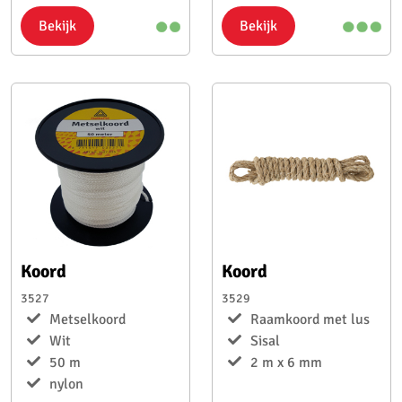
Bekijk
Bekijk
Koord
Koord
3527
3529
Metselkoord
Raamkoord met lus
Wit
Sisal
50 m
2 m x 6 mm
nylon