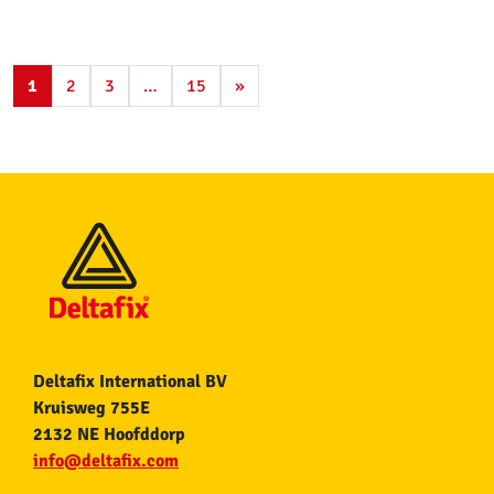
1
2
3
…
15
»
Deltafix International BV
Kruisweg 755E
2132 NE Hoofddorp
info@deltafix.com