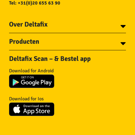
Tel: +31(0)20 655 63 90
Over Deltafix
Contact
Producten
Voor gemeentes
Over Deltafix
Tapes
Staalkabel en Toebehoren
Deltafix Scan – & Bestel app
Schroeven
Ketting en Toebehoren
Bouten
Touw en Toebehoren
Download for Android
Draadnagels
Slang & Toebehoren
Pluggen
Horregaas
Beslag
Deurstoppers en wiggen
Haken
Viltglijders
Download for Ios
IJzerwaren
Isolatie
Wielen
Overig