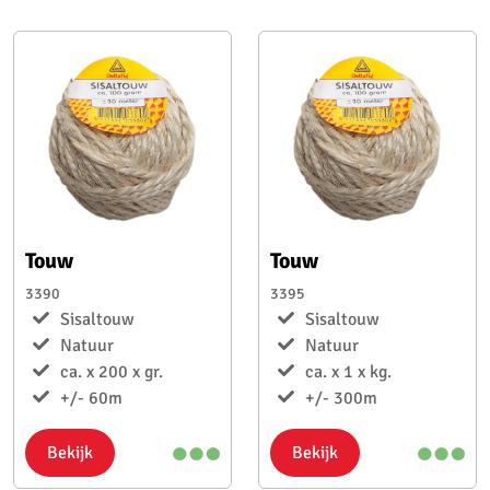
Touw
Touw
3390
3395
Sisaltouw
Sisaltouw
Natuur
Natuur
ca. x 200 x gr.
ca. x 1 x kg.
+/- 60m
+/- 300m
Bekijk
Bekijk