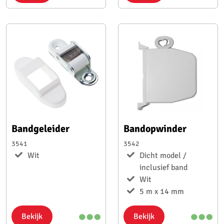
Bandgeleider
Bandopwinder
3541
3542
Wit
Dicht model /
inclusief band
Wit
5 m x 14 mm
Bekijk
Bekijk