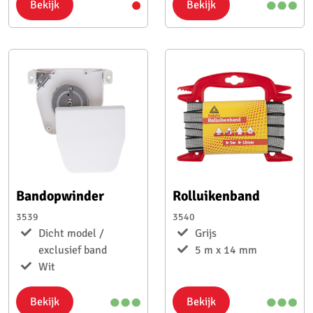
Bekijk
Bekijk
Bandopwinder
Rolluikenband
3539
3540
Dicht model /
Grijs
exclusief band
5 m x 14 mm
Wit
Bekijk
Bekijk