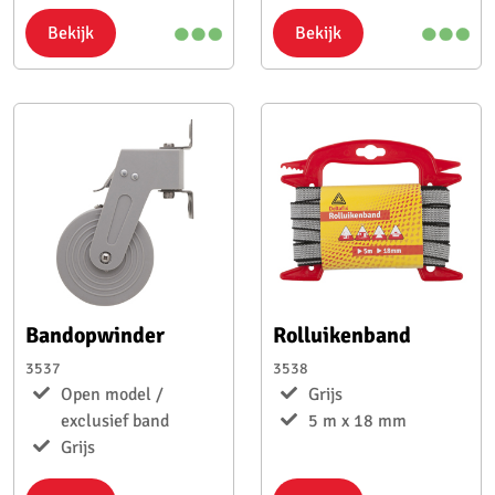
Bekijk
Bekijk
Bandopwinder
Rolluikenband
3537
3538
Open model /
Grijs
exclusief band
5 m x 18 mm
Grijs