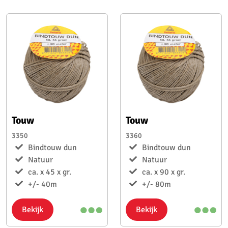
Touw
Touw
3350
3360
Bindtouw dun
Bindtouw dun
Natuur
Natuur
ca. x 45 x gr.
ca. x 90 x gr.
+/- 40m
+/- 80m
Bekijk
Bekijk