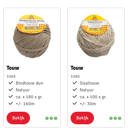
Touw
Touw
3365
3380
Bindtouw dun
Sisaltouw
Natuur
Natuur
ca. x 180 x gr.
ca. x 100 x gr.
+/- 160m
+/- 30m
Bekijk
Bekijk