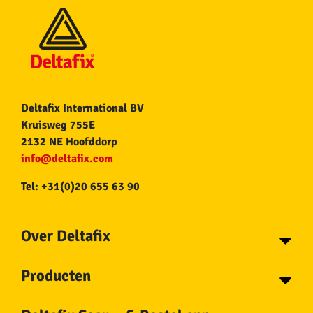
Deltafix International BV
Kruisweg 755E
2132 NE Hoofddorp
info@deltafix.com
Tel: +31(0)20 655 63 90
Over Deltafix
Contact
Producten
Voor gemeentes
Over Deltafix
Tapes
Staalkabel en Toebehoren