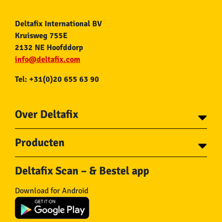
Deltafix International BV
Kruisweg 755E
2132 NE Hoofddorp
info@deltafix.com
Tel: +31(0)20 655 63 90
Over Deltafix
Contact
Producten
Voor gemeentes
Over Deltafix
Tapes
Staalkabel en Toebehoren
Deltafix Scan – & Bestel app
Schroeven
Ketting en Toebehoren
Bouten
Touw en Toebehoren
Download for Android
Draadnagels
Slang & Toebehoren
Pluggen
Horregaas
Beslag
Deurstoppers en wiggen