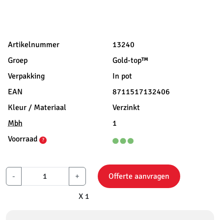
Artikelnummer
13240
Groep
Gold-top™
Verpakking
In pot
EAN
8711517132406
Kleur / Materiaal
Verzinkt
Mbh
1
Voorraad
?
-
+
Offerte aanvragen
X 1