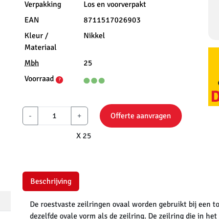
Verpakking
Los en voorverpakt
EAN
8711517026903
Kleur /
Nikkel
Materiaal
Mbh
25
Voorraad
?
-
+
Offerte aanvragen
X 25
Beschrijving
De roestvaste zeilringen ovaal worden gebruikt bij een t
dezelfde ovale vorm als de zeilring. De zeilring die in he