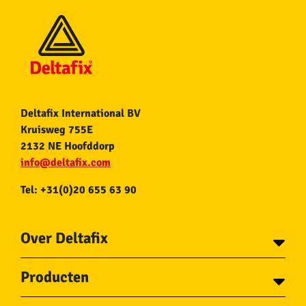
Deltafix International BV
Kruisweg 755E
2132 NE Hoofddorp
info@deltafix.com
Tel: +31(0)20 655 63 90
Over Deltafix
Contact
Producten
Voor gemeentes
Over Deltafix
Tapes
Staalkabel en Toebehoren