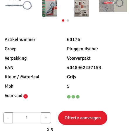
Artikelnummer
60176
Groep
Pluggen fischer
Verpakking
Voorverpakt
EAN
4048962237153
Kleur / Materiaal
Grijs
Mbh
5
Voorraad
?
-
+
Offerte aanvragen
X 5