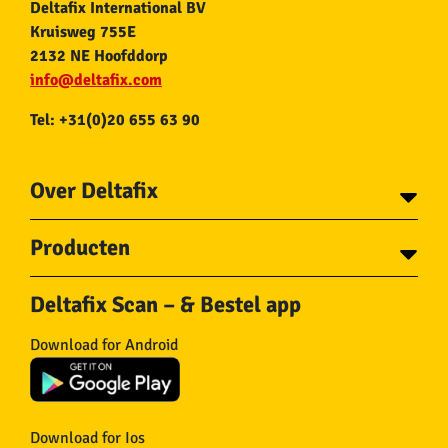
Deltafix International BV
Kruisweg 755E
2132 NE Hoofddorp
info@deltafix.com
Tel: +31(0)20 655 63 90
Over Deltafix
Contact
Producten
Voor gemeentes
Over Deltafix
Tapes
Staalkabel en Toebehoren
Deltafix Scan – & Bestel app
Schroeven
Ketting en Toebehoren
Bouten
Touw en Toebehoren
Download for Android
Draadnagels
Slang & Toebehoren
Pluggen
Horregaas
Beslag
Deurstoppers en wiggen
Haken
Viltglijders
Download for Ios