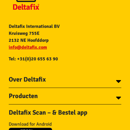
Deltafix International BV
Kruisweg 755E
2132 NE Hoofddorp
info@deltafix.com
Tel: +31(0)20 655 63 90
Over Deltafix
Contact
Producten
Voor gemeentes
Over Deltafix
Tapes
Staalkabel en Toebehoren
Deltafix Scan – & Bestel app
Schroeven
Ketting en Toebehoren
Bouten
Touw en Toebehoren
Download for Android
Draadnagels
Slang & Toebehoren