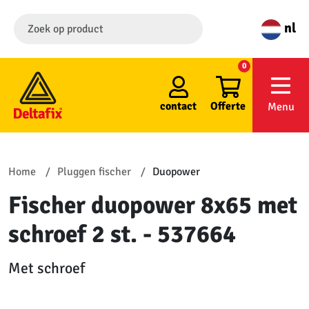
nl
0
contact
Offerte
Menu
Home
Pluggen fischer
Duopower
Fischer duopower 8x65 met
schroef 2 st. - 537664
Met schroef