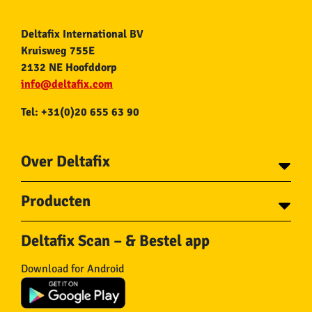
Deltafix International BV
Kruisweg 755E
2132 NE Hoofddorp
info@deltafix.com
Tel: +31(0)20 655 63 90
Over Deltafix
Contact
Producten
Voor gemeentes
Over Deltafix
Tapes
Staalkabel en Toebehoren
Deltafix Scan – & Bestel app
Schroeven
Ketting en Toebehoren
Bouten
Touw en Toebehoren
Download for Android
Draadnagels
Slang & Toebehoren
Pluggen
Horregaas