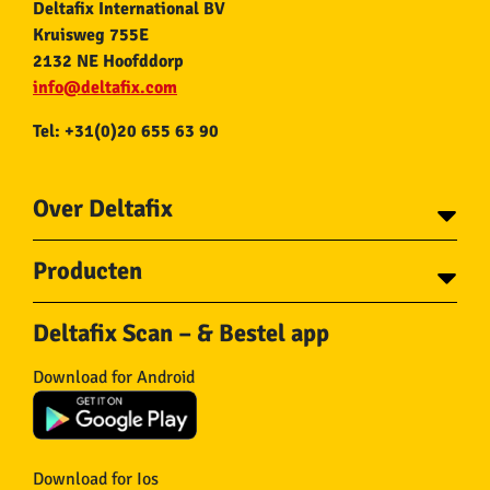
Deltafix International BV
Kruisweg 755E
2132 NE Hoofddorp
info@deltafix.com
Tel: +31(0)20 655 63 90
Over Deltafix
Contact
Producten
Voor gemeentes
Over Deltafix
Tapes
Staalkabel en Toebehoren
Deltafix Scan – & Bestel app
Schroeven
Ketting en Toebehoren
Bouten
Touw en Toebehoren
Download for Android
Draadnagels
Slang & Toebehoren
Pluggen
Horregaas
Beslag
Deurstoppers en wiggen
Haken
Viltglijders
Download for Ios