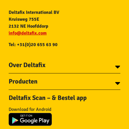
Deltafix International BV
Kruisweg 755E
2132 NE Hoofddorp
info@deltafix.com
Tel: +31(0)20 655 63 90
Over Deltafix
Contact
Producten
Voor gemeentes
Over Deltafix
Tapes
Staalkabel en Toebehoren
Deltafix Scan – & Bestel app
Schroeven
Ketting en Toebehoren
Bouten
Touw en Toebehoren
Download for Android
Draadnagels
Slang & Toebehoren
Pluggen
Horregaas
Beslag
Deurstoppers en wiggen