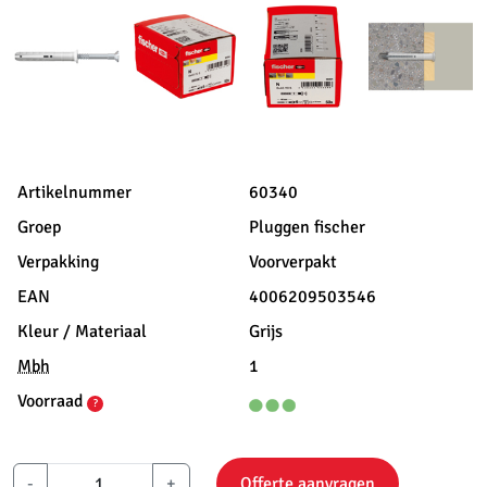
Artikelnummer
60340
Groep
Pluggen fischer
Verpakking
Voorverpakt
EAN
4006209503546
Kleur / Materiaal
Grijs
Mbh
1
Voorraad
?
-
+
Offerte aanvragen