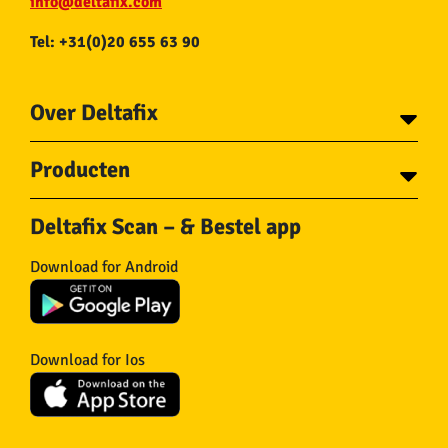
info@deltafix.com
Tel: +31(0)20 655 63 90
Over Deltafix
Contact
Producten
Voor gemeentes
Over Deltafix
Tapes
Staalkabel en Toebehoren
Deltafix Scan – & Bestel app
Schroeven
Ketting en Toebehoren
Bouten
Touw en Toebehoren
Download for Android
Draadnagels
Slang & Toebehoren
Pluggen
Horregaas
Beslag
Deurstoppers en wiggen
Haken
Viltglijders
Download for Ios
IJzerwaren
Isolatie
Wielen
Overig