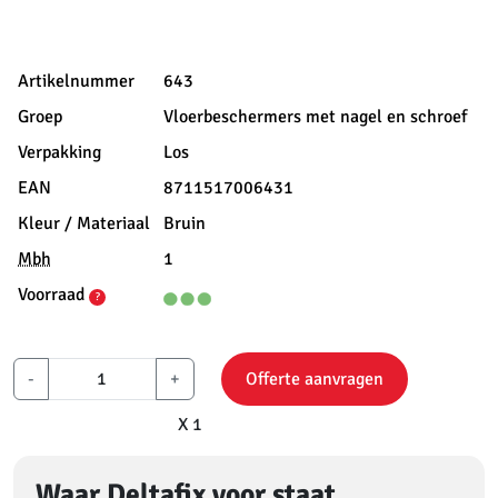
Artikelnummer
643
Groep
Vloerbeschermers met nagel en schroef
Verpakking
Los
EAN
8711517006431
Kleur / Materiaal
Bruin
Mbh
1
Voorraad
?
-
+
Offerte aanvragen
X 1
Waar Deltafix voor staat