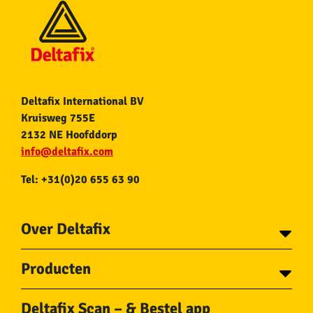
Deltafix International BV
Kruisweg 755E
2132 NE Hoofddorp
info@deltafix.com
Tel: +31(0)20 655 63 90
Over Deltafix
Contact
Producten
Voor gemeentes
Over Deltafix
Tapes
Staalkabel en Toebehoren
Deltafix Scan – & Bestel app