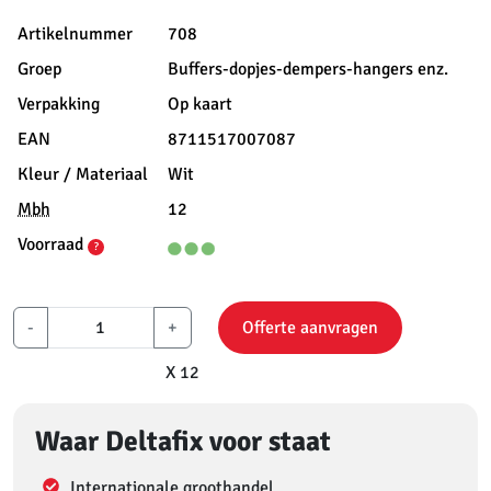
Artikelnummer
708
Groep
Buffers-dopjes-dempers-hangers enz.
Verpakking
Op kaart
EAN
8711517007087
Kleur / Materiaal
Wit
Mbh
12
Voorraad
?
-
+
Offerte aanvragen
X 12
Waar Deltafix voor staat
Internationale groothandel