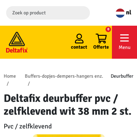
nl
0
contact
Offerte
Menu
Home
Buffers-dopjes-dempers-hangers enz.
Deurbuffer
Deltafix deurbuffer pvc /
zelfklevend wit 38 mm 2 st.
Pvc / zelfklevend