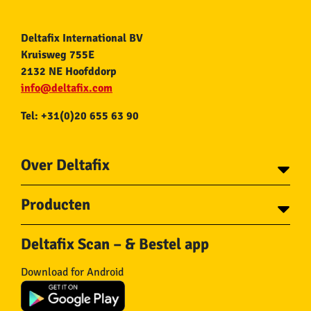
Deltafix International BV
Kruisweg 755E
2132 NE Hoofddorp
info@deltafix.com
Tel: +31(0)20 655 63 90
Over Deltafix
Contact
Producten
Voor gemeentes
Over Deltafix
Tapes
Staalkabel en Toebehoren
Deltafix Scan – & Bestel app
Schroeven
Ketting en Toebehoren
Bouten
Touw en Toebehoren
Download for Android
Draadnagels
Slang & Toebehoren
Pluggen
Horregaas