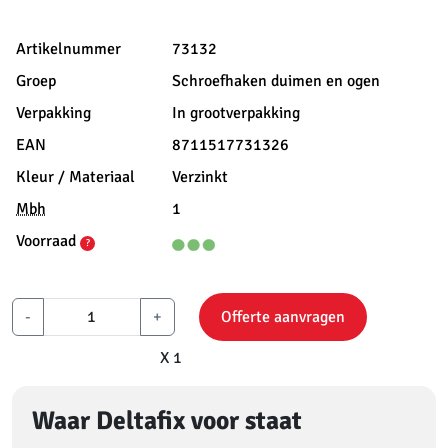
Artikelnummer
73132
Groep
Schroefhaken duimen en ogen
Verpakking
In grootverpakking
EAN
8711517731326
Kleur / Materiaal
Verzinkt
Mbh
1
Voorraad
?
-
+
Offerte aanvragen
X 1
Waar Deltafix voor staat