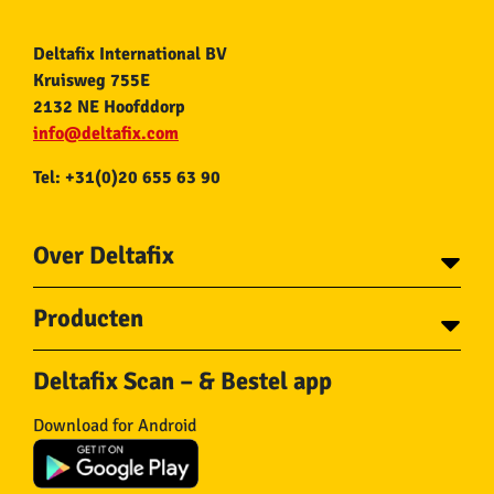
Deltafix International BV
Kruisweg 755E
2132 NE Hoofddorp
info@deltafix.com
Tel: +31(0)20 655 63 90
Over Deltafix
Contact
Producten
Voor gemeentes
Over Deltafix
Tapes
Staalkabel en Toebehoren
Deltafix Scan – & Bestel app
Schroeven
Ketting en Toebehoren
Bouten
Touw en Toebehoren
Download for Android
Draadnagels
Slang & Toebehoren
Pluggen
Horregaas