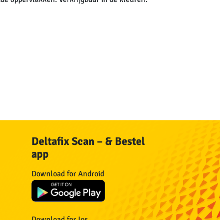
Deltafix Scan – & Bestel
app
n
Download for Android
n
Download for Ios
n