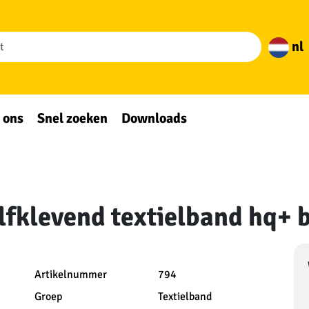
nl
 ons
Snel zoeken
Downloads
elfklevend textielband hq+
Artikelnummer
794
Groep
Textielband