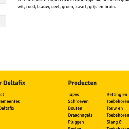
wit, rood, blauw, geel, groen, zwart, grijs en bruin.
 Deltafix
Producten
ct
Tapes
Ketting en
gemeentes
Schroeven
Toebehore
Deltafix
Bouten
Touw en
Draadnagels
Toebehore
Pluggen
Slang &
Beslag
Toebehore