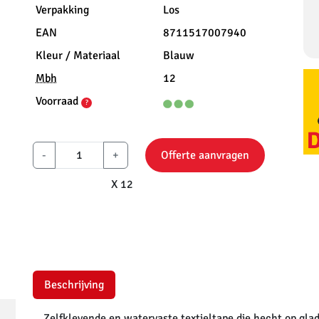
Verpakking
Los
EAN
8711517007940
Kleur / Materiaal
Blauw
Mbh
12
Voorraad
?
-
+
Offerte aanvragen
X 12
Beschrijving
Zelfklevende en watervaste textieltape die hecht op glad