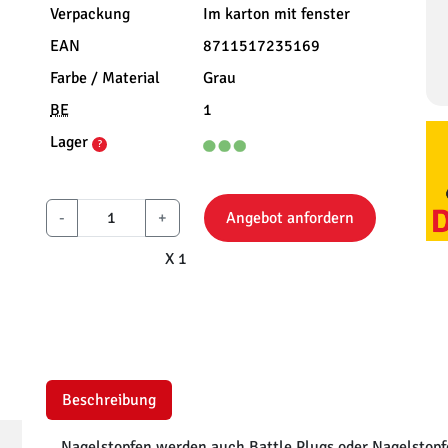
Verpackung
Im karton mit fenster
EAN
8711517235169
Farbe / Material
Grau
BE
1
Lager
?
-
+
Angebot anfordern
X 1
Beschreibung
Nagelstopfen werden auch Battle Plugs oder Nagelstopfe