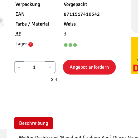
Verpackung
Vorgepackt
EAN
8711517410542
Farbe / Material
Weiss
BE
1
Lager
?
-
+
Angebot anfordern
X 1
Beschreibung
Weißer Drahtnagel/Nagel mit flachem Kopf. Dieser Nagel