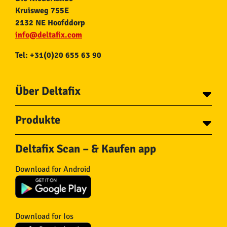
Kruisweg 755E
2132 NE Hoofddorp
info@deltafix.com
Tel: +31(0)20 655 63 90
Über Deltafix
Über Deltafix
Produkte
Kontakt
Tapes
Ketten
Deltafix Scan – & Kaufen app
Schrauben
Seile
Bolzen
Schlauch und
Download for Android
Drahtnägel
Kupplungsstücke
Dübel
Fliegengitter
Beschläge
Türstopper & Keile
Haken
Filzgleiter
Download for Ios
Eisenwaren
Isolierung