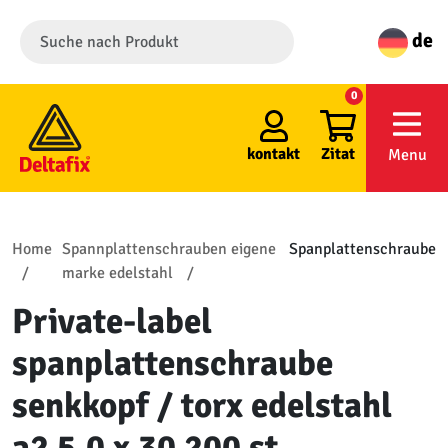
de
0
kontakt
Zitat
Menu
Home
Spannplattenschrauben eigene
Spanplattenschraube
marke edelstahl
Private-label
spanplattenschraube
senkkopf / torx edelstahl
a2 5.0 x 30 200 st.