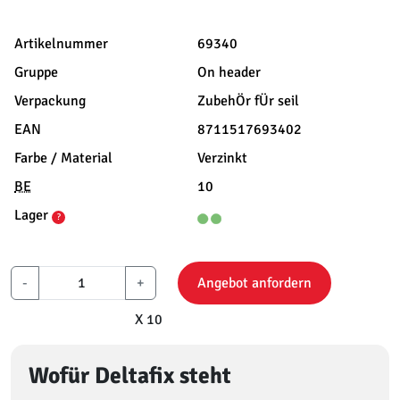
Artikelnummer
69340
Gruppe
On header
Verpackung
ZubehÖr fÜr seil
EAN
8711517693402
Farbe / Material
Verzinkt
BE
10
Lager
?
-
+
Angebot anfordern
X 10
Wofür Deltafix steht