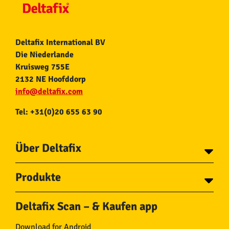
Deltafix International BV
Die Niederlande
Kruisweg 755E
2132 NE Hoofddorp
info@deltafix.com
Tel: +31(0)20 655 63 90
Über Deltafix
Über Deltafix
Produkte
Kontakt
Tapes
Ketten
Deltafix Scan – & Kaufen app
Schrauben
Seile
Bolzen
Schlauch und
Download for Android