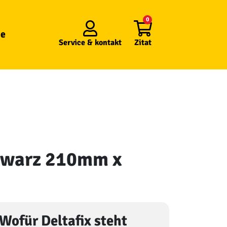
0
e
Service &
kontakt
Zitat
schwarz 210mm x
Wofür Deltafix steht