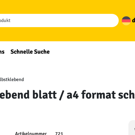
d
ns
Schnelle Suche
elbstklebend
tklebend blatt / a4 format 
Artikelnummer
721