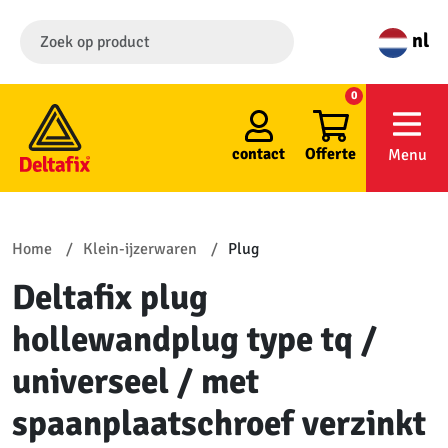
nl
0
contact
Offerte
Menu
Home
Klein-ijzerwaren
Plug
Deltafix plug
hollewandplug type tq /
universeel / met
spaanplaatschroef verzinkt