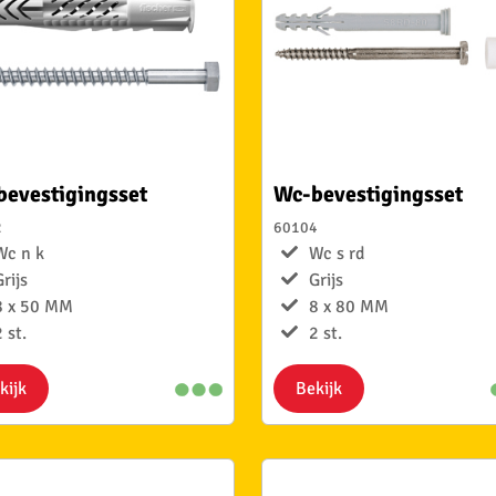
evestigingsset
Wc-bevestigingsset
2
60104
Wc n k
Wc s rd
Grijs
Grijs
8 x 50 MM
8 x 80 MM
 st.
2 st.
kijk
Bekijk