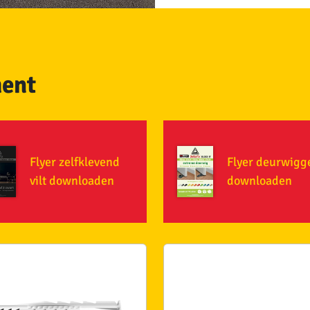
ment
Flyer zelfklevend
Flyer deurwigg
vilt downloaden
downloaden