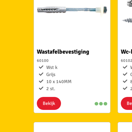
Wastafelbevestiging
Wc-b
60100
6010
Wst k
Grijs
10 x 140MM
2 st.
2
Bekijk
Be