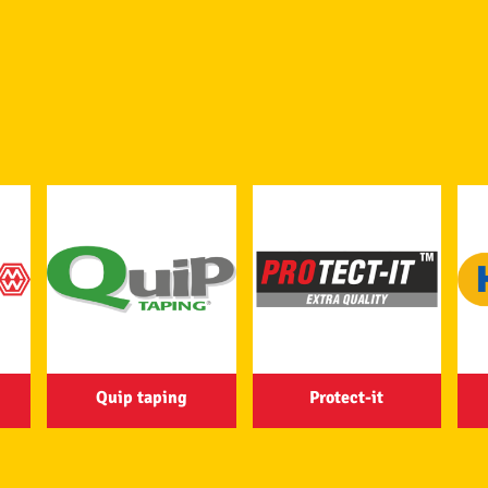
Quip taping
Protect-it