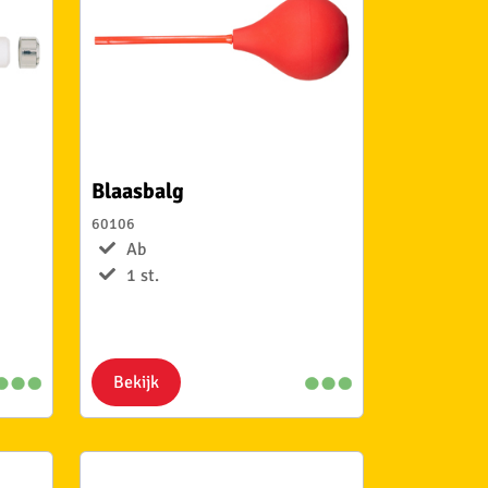
Blaasbalg
60106
Ab
1 st.
Bekijk