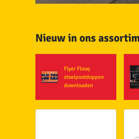
Nieuw in ons assorti
Flyer Flooq
stoelpootdoppen
downloaden