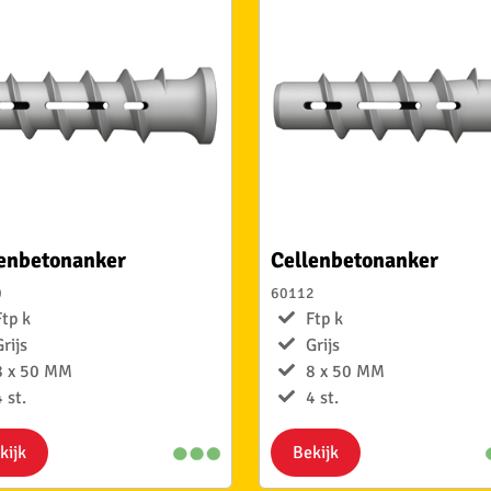
lenbetonanker
Cellenbetonanker
0
60112
Ftp k
Ftp k
Grijs
Grijs
8 x 50 MM
8 x 50 MM
 st.
4 st.
kijk
Bekijk