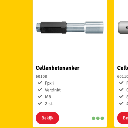
Cellenbetonanker
Cel
60108
6011
Fpx i
Verzinkt
M8
2 st.
4
Bekijk
Be