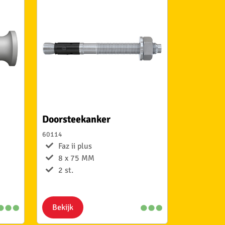
Doorsteekanker
60114
Faz ii plus
8 x 75 MM
2 st.
Bekijk