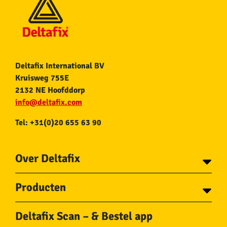
Deltafix International BV
Kruisweg 755E
2132 NE Hoofddorp
info@deltafix.com
Tel: +31(0)20 655 63 90
Over Deltafix
Contact
Producten
Voor gemeentes
Over Deltafix
Tapes
Staalkabel en Toebehoren
Deltafix Scan – & Bestel app
Schroeven
Ketting en Toebehoren