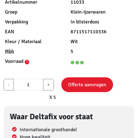
Artikelnummer
11033
Groep
Klein-ijzerwaren
Verpakking
In blisterdoos
EAN
8711517110336
Kleur / Materiaal
Wit
Mbh
5
Voorraad
?
-
+
Offerte aanvragen
X 5
Waar Deltafix voor staat
Internationale groothandel
Hoge kwaliteit