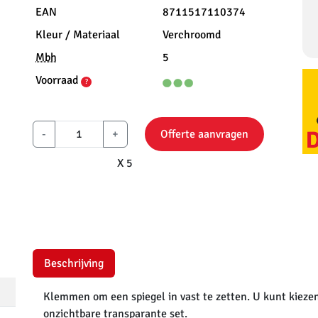
EAN
8711517110374
Kleur / Materiaal
Verchroomd
Mbh
5
Voorraad
?
-
+
Offerte aanvragen
X 5
Beschrijving
Klemmen om een spiegel in vast te zetten. U kunt kiez
onzichtbare transparante set.