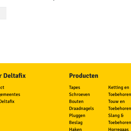
 Deltafix
Producten
ct
Tapes
Ketting en
gemeentes
Schroeven
Toebehore
Deltafix
Bouten
Touw en
Draadnagels
Toebehore
Pluggen
Slang &
Beslag
Toebehore
Haken
Horregaas