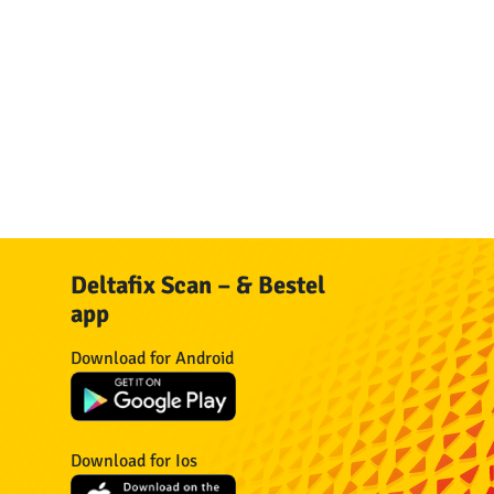
Deltafix Scan – & Bestel
app
n
Download for Android
n
Download for Ios
n