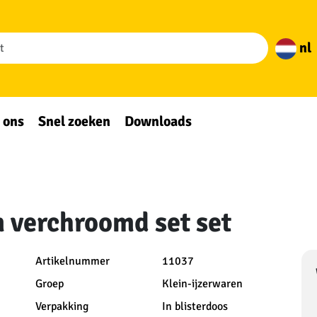
nl
 ons
Snel zoeken
Downloads
m verchroomd set set
Artikelnummer
11037
Groep
Klein-ijzerwaren
Verpakking
In blisterdoos