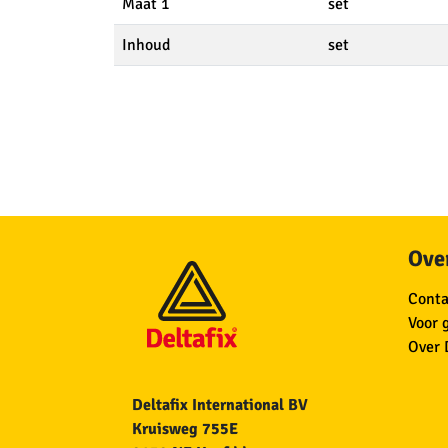
Maat 1
set
Inhoud
set
Over
Conta
Voor 
Over 
Deltafix International BV
Kruisweg 755E