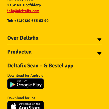
2132 NE Hoofddorp
info@deltafix.com
Tel: +31(0)20 655 63 90
Over Deltafix
Contact
Producten
Voor gemeentes
Over Deltafix
Tapes
Staalkabel en Toebehoren
Deltafix Scan – & Bestel app
Schroeven
Ketting en Toebehoren
Bouten
Touw en Toebehoren
Download for Android
Draadnagels
Slang & Toebehoren
Pluggen
Horregaas
Beslag
Deurstoppers en wiggen
Haken
Viltglijders
Download for Ios
IJzerwaren
Isolatie
Wielen
Overig