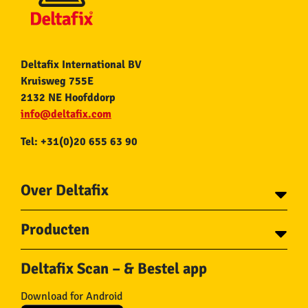
Deltafix International BV
Kruisweg 755E
2132 NE Hoofddorp
info@deltafix.com
Tel: +31(0)20 655 63 90
Over Deltafix
Contact
Producten
Voor gemeentes
Over Deltafix
Tapes
Staalkabel en Toebehoren
Deltafix Scan – & Bestel app
Schroeven
Ketting en Toebehoren
Bouten
Touw en Toebehoren
Download for Android
Draadnagels
Slang & Toebehoren