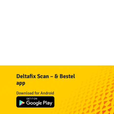
Deltafix Scan – & Bestel
app
n
Download for Android
n