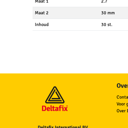
Maat 1
2.7
Maat 2
30 mm
Inhoud
30 st.
Over
Conta
Voor 
Over 
Deltafix International BV