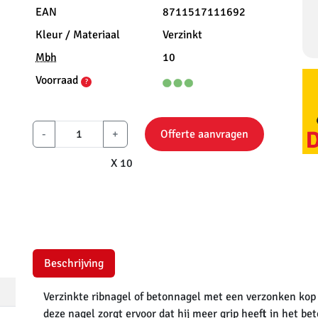
EAN
8711517111692
Kleur / Materiaal
Verzinkt
Mbh
10
Voorraad
?
-
+
Offerte aanvragen
X 10
Beschrijving
Verzinkte ribnagel of betonnagel met een verzonken kop
deze nagel zorgt ervoor dat hij meer grip heeft in het bet