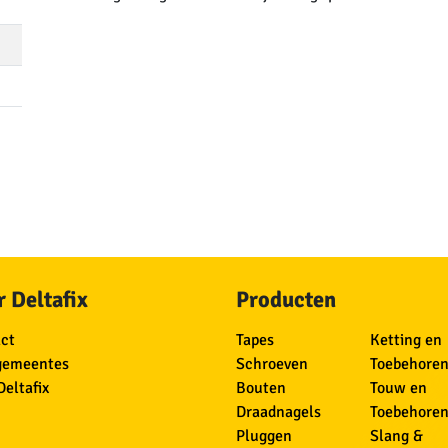
 Deltafix
Producten
ct
Tapes
Ketting en
gemeentes
Schroeven
Toebehore
Deltafix
Bouten
Touw en
Draadnagels
Toebehore
Pluggen
Slang &