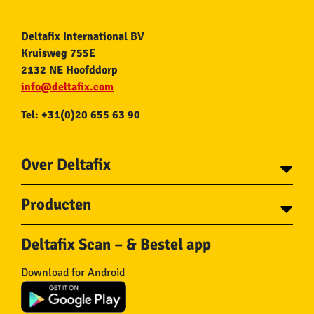
Deltafix International BV
Kruisweg 755E
2132 NE Hoofddorp
info@deltafix.com
Tel: +31(0)20 655 63 90
Over Deltafix
Contact
Producten
Voor gemeentes
Over Deltafix
Tapes
Staalkabel en Toebehoren
Deltafix Scan – & Bestel app
Schroeven
Ketting en Toebehoren
Bouten
Touw en Toebehoren
Download for Android
Draadnagels
Slang & Toebehoren
Pluggen
Horregaas