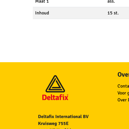
Maat 1
ass.
Inhoud
15 st.
Over
Conta
Voor 
Over 
Deltafix International BV
Kruisweg 755E