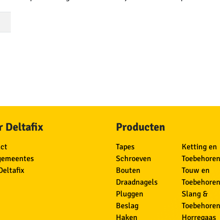
 Deltafix
Producten
ct
Tapes
Ketting en
gemeentes
Schroeven
Toebehore
Deltafix
Bouten
Touw en
Draadnagels
Toebehore
Pluggen
Slang &
Beslag
Toebehore
Haken
Horregaas