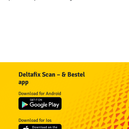
Deltafix Scan – & Bestel
app
n
Download for Android
n
Download for Ios
n