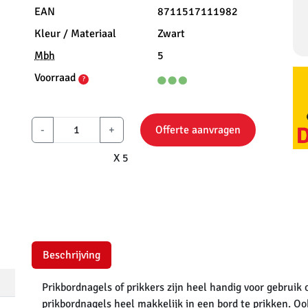
EAN
8711517111982
Kleur / Materiaal
Zwart
Mbh
5
Voorraad
?
-
+
Offerte aanvragen
X 5
Beschrijving
Prikbordnagels of prikkers zijn heel handig voor gebruik 
prikbordnagels heel makkelijk in een bord te prikken. Oo