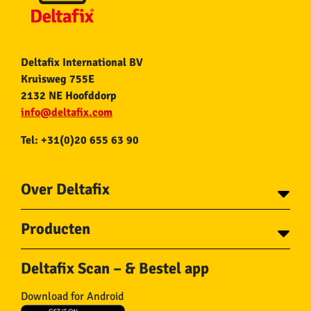
Deltafix International BV
Kruisweg 755E
2132 NE Hoofddorp
info@deltafix.com
Tel: +31(0)20 655 63 90
Over Deltafix
Contact
Producten
Voor gemeentes
Over Deltafix
Tapes
Staalkabel en Toebehoren
Deltafix Scan – & Bestel app
Schroeven
Ketting en Toebehoren
Bouten
Touw en Toebehoren
Download for Android
Draadnagels
Slang & Toebehoren