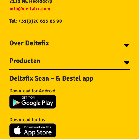
2132 NE Hoofddorp
info@deltafix.com
Tel: +31(0)20 655 63 90
Over Deltafix
Contact
Producten
Voor gemeentes
Over Deltafix
Tapes
Staalkabel en Toebehoren
Deltafix Scan – & Bestel app
Schroeven
Ketting en Toebehoren
Bouten
Touw en Toebehoren
Download for Android
Draadnagels
Slang & Toebehoren
Pluggen
Horregaas
Beslag
Deurstoppers en wiggen
Haken
Viltglijders
Download for Ios
IJzerwaren
Isolatie
Wielen
Overig