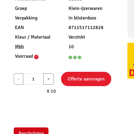
Groep
Klein-ijzerwaren
Verpakking
In blisterdoos
EAN
8711517112828
Kleur / Materiaal
Verzinkt
Mbh
10
Voorraad
?
-
+
Offerte aanvragen
X 10
Beschrijving