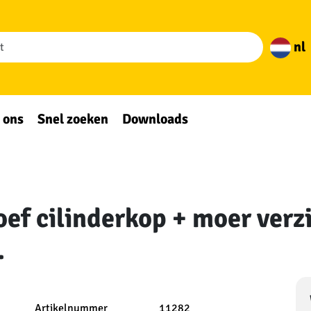
nl
 ons
Snel zoeken
Downloads
oef cilinderkop + moer ver
.
Artikelnummer
11282