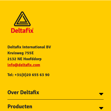
Deltafix International BV
Kruisweg 755E
2132 NE Hoofddorp
info@deltafix.com
Tel: +31(0)20 655 63 90
Over Deltafix
Contact
Producten
Voor gemeentes