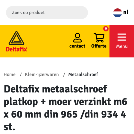
nl
0
contact
Offerte
Menu
Home
Klein-ijzerwaren
Metaalschroef
Deltafix metaalschroef
platkop + moer verzinkt m6
x 60 mm din 965 /din 934 4
st.