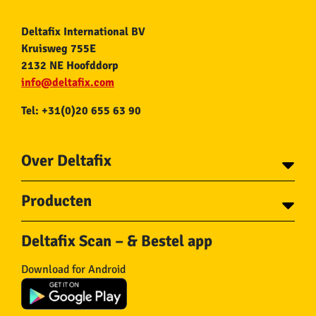
Deltafix International BV
Kruisweg 755E
2132 NE Hoofddorp
info@deltafix.com
Tel: +31(0)20 655 63 90
Over Deltafix
Contact
Producten
Voor gemeentes
Over Deltafix
Tapes
Staalkabel en Toebehoren
Deltafix Scan – & Bestel app
Schroeven
Ketting en Toebehoren
Bouten
Touw en Toebehoren
Download for Android
Draadnagels
Slang & Toebehoren
Pluggen
Horregaas
Beslag
Deurstoppers en wiggen