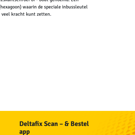
 (hexagoon) waarin de speciale inbussleutel
 veel kracht kunt zetten.
Deltafix Scan – & Bestel
app