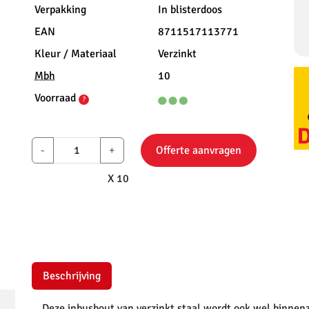
Verpakking
In blisterdoos
EAN
8711517113771
Kleur / Materiaal
Verzinkt
Mbh
10
Voorraad
?
-
+
Offerte aanvragen
X 10
Beschrijving
Deze inbusbout van verzinkt staal wordt ook wel binnen