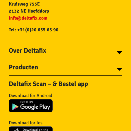
Kruisweg 755E
2132 NE Hoofddorp
info@deltafix.com
Tel: +31(0)20 655 63 90
Over Deltafix
Contact
Producten
Voor gemeentes
Over Deltafix
Tapes
Staalkabel en Toebehoren
Deltafix Scan – & Bestel app
Schroeven
Ketting en Toebehoren
Bouten
Touw en Toebehoren
Download for Android
Draadnagels
Slang & Toebehoren
Pluggen
Horregaas
Beslag
Deurstoppers en wiggen
Haken
Viltglijders
Download for Ios
IJzerwaren
Isolatie