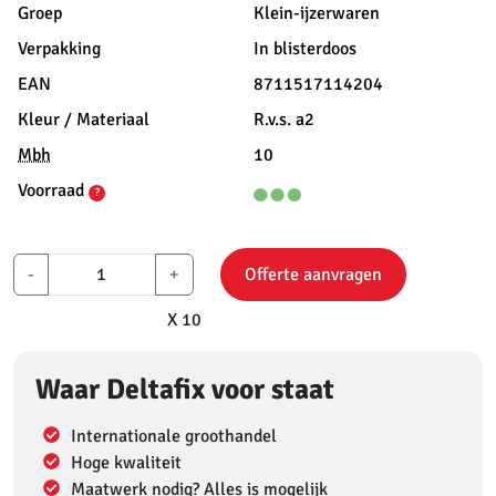
Groep
Klein-ijzerwaren
Verpakking
In blisterdoos
EAN
8711517114204
Kleur / Materiaal
R.v.s. a2
Mbh
10
Voorraad
?
-
+
Offerte aanvragen
X 10
Waar Deltafix voor staat
Internationale groothandel
Hoge kwaliteit
Maatwerk nodig? Alles is mogelijk