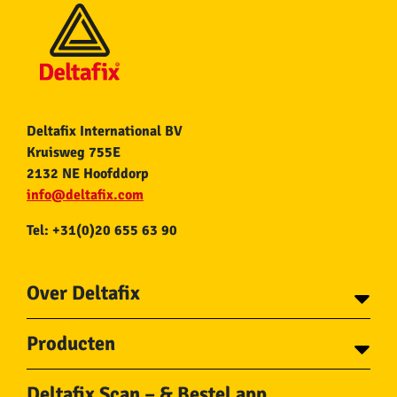
Deltafix International BV
Kruisweg 755E
2132 NE Hoofddorp
info@deltafix.com
Tel: +31(0)20 655 63 90
Over Deltafix
Contact
Producten
Voor gemeentes
Over Deltafix
Tapes
Staalkabel en Toebehoren
Deltafix Scan – & Bestel app