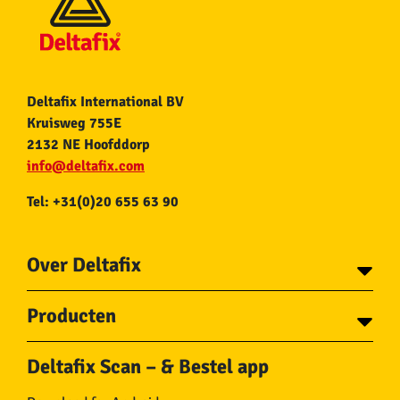
Deltafix International BV
Kruisweg 755E
2132 NE Hoofddorp
info@deltafix.com
Tel: +31(0)20 655 63 90
Over Deltafix
Contact
Producten
Voor gemeentes
Over Deltafix
Tapes
Staalkabel en Toebehoren
Deltafix Scan – & Bestel app
Schroeven
Ketting en Toebehoren
Bouten
Touw en Toebehoren