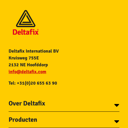
Deltafix International BV
Kruisweg 755E
2132 NE Hoofddorp
info@deltafix.com
Tel: +31(0)20 655 63 90
Over Deltafix
Contact
Producten
Voor gemeentes