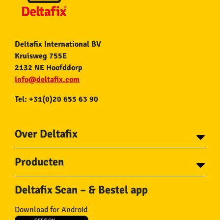
Deltafix International BV
Kruisweg 755E
2132 NE Hoofddorp
info@deltafix.com
Tel: +31(0)20 655 63 90
Over Deltafix
Contact
Producten
Voor gemeentes
Over Deltafix
Tapes
Staalkabel en Toebehoren
Deltafix Scan – & Bestel app
Schroeven
Ketting en Toebehoren
Bouten
Touw en Toebehoren
Download for Android
Draadnagels
Slang & Toebehoren