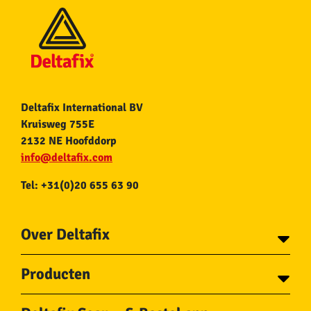
Deltafix International BV
Kruisweg 755E
2132 NE Hoofddorp
info@deltafix.com
Tel: +31(0)20 655 63 90
Over Deltafix
Contact
Producten
Voor gemeentes
Over Deltafix
Tapes
Staalkabel en Toebehoren