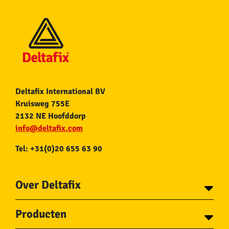
Deltafix International BV
Kruisweg 755E
2132 NE Hoofddorp
info@deltafix.com
Tel: +31(0)20 655 63 90
Over Deltafix
Contact
Producten
Voor gemeentes