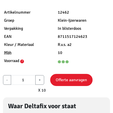
Artikelnummer
12462
Groep
Klein-ijzerwaren
Verpakking
In blisterdoos
EAN
8711517124623
Kleur / Materiaal
R.v.s. a2
Mbh
10
Voorraad
?
-
+
Offerte aanvragen
X 10
Waar Deltafix voor staat