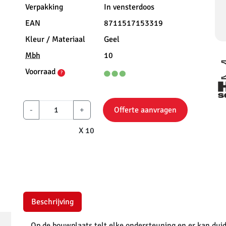
Verpakking
In vensterdoos
EAN
8711517153319
Kleur / Materiaal
Geel
Mbh
10
Voorraad
?
-
+
Offerte aanvragen
X 10
Beschrijving
Op de bouwplaats telt elke ondersteuning en er kan dui