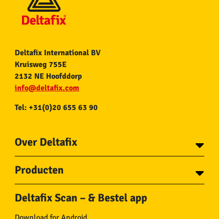
Deltafix International BV
Kruisweg 755E
2132 NE Hoofddorp
info@deltafix.com
Tel: +31(0)20 655 63 90
Over Deltafix
Contact
Producten
Voor gemeentes
Over Deltafix
Tapes
Staalkabel en Toebehoren
Deltafix Scan – & Bestel app
Schroeven
Ketting en Toebehoren
Bouten
Touw en Toebehoren
Download for Android