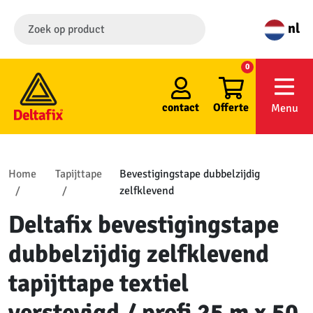
nl
0
contact
Offerte
Menu
Home
Tapijttape
Bevestigingstape dubbelzijdig
zelfklevend
Deltafix bevestigingstape
dubbelzijdig zelfklevend
tapijttape textiel
verstevigd / profi 25 m x 50