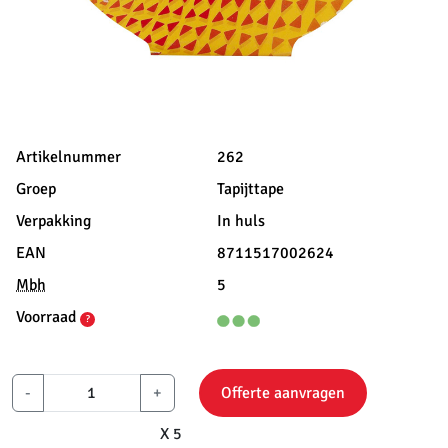
Artikelnummer
262
Groep
Tapijttape
Verpakking
In huls
EAN
8711517002624
Mbh
5
Voorraad
?
-
+
Offerte aanvragen
X 5