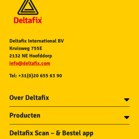
Deltafix International BV
Kruisweg 755E
2132 NE Hoofddorp
info@deltafix.com
Tel: +31(0)20 655 63 90
Over Deltafix
Contact
Producten
Voor gemeentes
Over Deltafix
Tapes
Staalkabel en Toebehoren
Deltafix Scan – & Bestel app
Schroeven
Ketting en Toebehoren