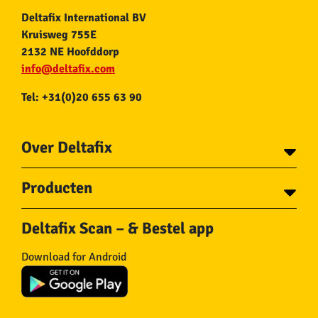
Deltafix International BV
Kruisweg 755E
2132 NE Hoofddorp
info@deltafix.com
Tel: +31(0)20 655 63 90
Over Deltafix
Contact
Producten
Voor gemeentes
Over Deltafix
Tapes
Staalkabel en Toebehoren
Deltafix Scan – & Bestel app
Schroeven
Ketting en Toebehoren
Bouten
Touw en Toebehoren
Download for Android
Draadnagels
Slang & Toebehoren
Pluggen
Horregaas
Beslag
Deurstoppers en wiggen