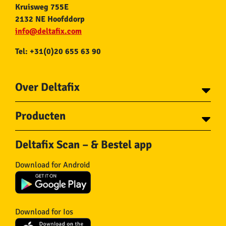
Kruisweg 755E
2132 NE Hoofddorp
info@deltafix.com
Tel: +31(0)20 655 63 90
Over Deltafix
Contact
Producten
Voor gemeentes
Over Deltafix
Tapes
Staalkabel en Toebehoren
Deltafix Scan – & Bestel app
Schroeven
Ketting en Toebehoren
Bouten
Touw en Toebehoren
Download for Android
Draadnagels
Slang & Toebehoren
Pluggen
Horregaas
Beslag
Deurstoppers en wiggen
Haken
Viltglijders
Download for Ios
IJzerwaren
Isolatie